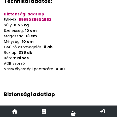
Technikai adatok:
Biztonsági adatlap
EAN-13:
5999036602652
Súly:
0.55 kg
Szélesség:
10 cm
Magasság:
13 cm
Mélység:
10 cm
Gyűjtő csomagolás:
8 db
Raklap:
336 db
Bárca:
Nincs
ADR szorzó:
Vesszélyességi pontszám:
0.00
Biztonsági adatlap
Használjon másik böngészőt a beágyazott PDF
megjelenítéséhez!