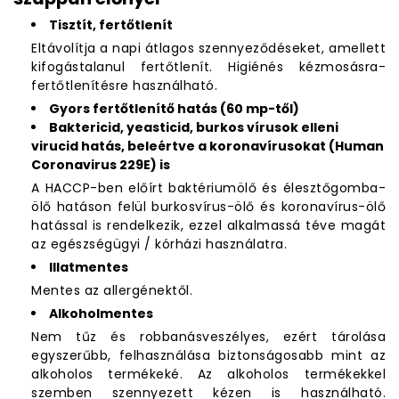
Tisztít, fertőtlenít
Eltávolítja a napi átlagos szennyeződéseket, amellett
kifogástalanul fertőtlenít. Higiénés kézmosásra-
fertőtlenítésre használható.
Gyors fertőtlenítő hatás (60 mp-től)
Baktericid, yeasticid, burkos vírusok elleni
virucid hatás, beleértve a koronavírusokat (Human
Coronavirus 229E) is
A HACCP-ben előírt baktériumölő és élesztőgomba-
ölő hatáson felül burkosvírus-ölő és koronavírus-ölő
hatással is rendelkezik, ezzel alkalmassá téve magát
az egészségügyi / kórházi használatra.
Illatmentes
Mentes az allergénektől.
Alkoholmentes
Nem tűz és robbanásveszélyes, ezért tárolása
egyszerűbb, felhasználása biztonságosabb mint az
alkoholos termékeké. Az alkoholos termékekkel
szemben szennyezett kézen is használható.