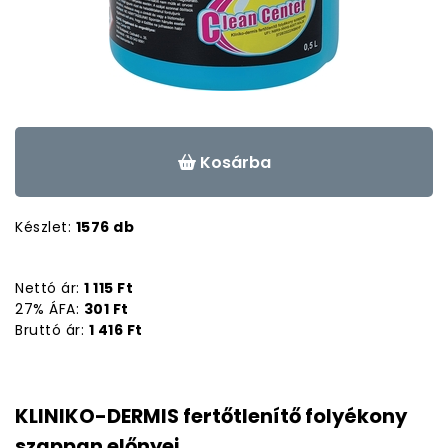
Kosárba
Készlet:
1576 db
Nettó ár:
1 115 Ft
27% ÁFA:
301 Ft
Bruttó ár:
1 416 Ft
KLINIKO-DERMIS fertőtlenítő folyékony
szappan előnyei