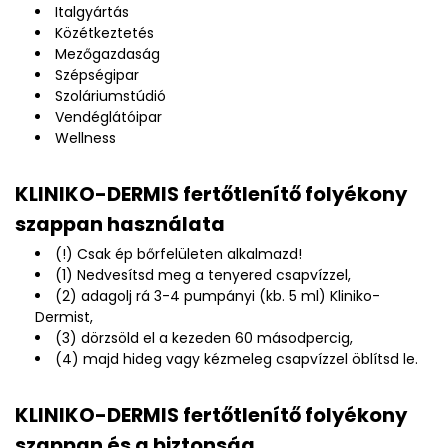
Italgyártás
Közétkeztetés
Mezőgazdaság
Szépségipar
Szoláriumstúdió
Vendéglátóipar
Wellness
KLINIKO-DERMIS fertőtlenítő folyékony
szappan használata
(!) Csak ép bőrfelületen alkalmazd!
(1) Nedvesítsd meg a tenyered csapvízzel,
(2) adagolj rá 3-4 pumpányi (kb. 5 ml) Kliniko-
Dermist,
(3) dörzsöld el a kezeden 60 másodpercig,
(4) majd hideg vagy kézmeleg csapvízzel öblítsd le.
KLINIKO-DERMIS fertőtlenítő folyékony
szappan és a biztonság