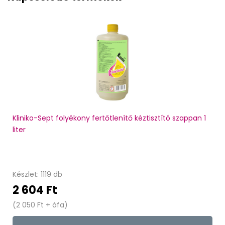
Kliniko-Sept folyékony fertőtlenítő kéztisztító szappan 1
liter
Készlet: 1119 db
2 604 Ft
(2 050 Ft + áfa)