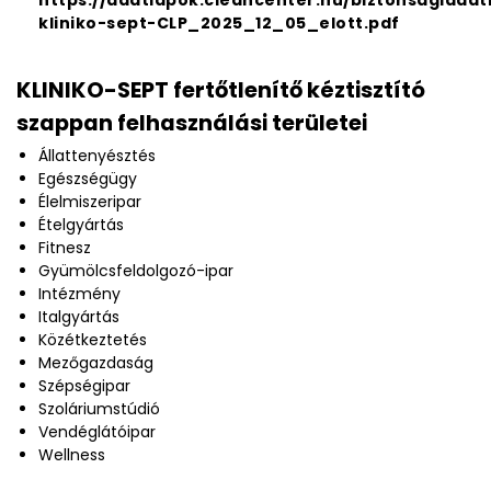
https://adatlapok.cleancenter.hu/biztonsagiadat
kliniko-sept-CLP_2025_12_05_elott.pdf
KLINIKO-SEPT fertőtlenítő kéztisztító
szappan felhasználási területei
Állattenyésztés
Egészségügy
Élelmiszeripar
Ételgyártás
Fitnesz
Gyümölcsfeldolgozó-ipar
Intézmény
Italgyártás
Közétkeztetés
Mezőgazdaság
Szépségipar
Szoláriumstúdió
Vendéglátóipar
Wellness