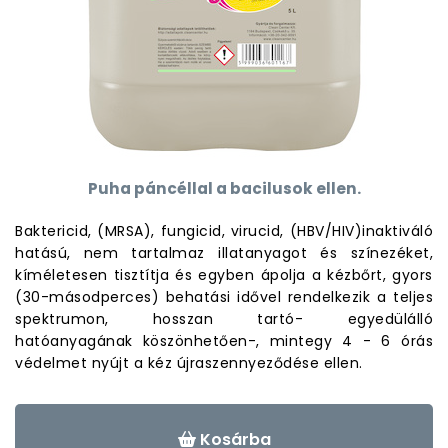
Puha páncéllal a bacilusok ellen.
Baktericid, (MRSA), fungicid, virucid, (HBV/HIV)inaktiváló
hatású, nem tartalmaz illatanyagot és színezéket,
kíméletesen tisztítja és egyben ápolja a kézbőrt, gyors
(30-másodperces) behatási idővel rendelkezik a teljes
spektrumon, hosszan tartó- egyedülálló
hatóanyagának köszönhetően-, mintegy 4 - 6 órás
védelmet nyújt a kéz újraszennyeződése ellen.
Kosárba