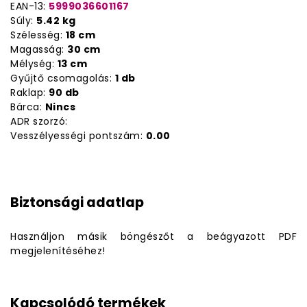
EAN-13:
5999036601167
Súly:
5.42 kg
Szélesség:
18 cm
Magasság:
30 cm
Mélység:
13 cm
Gyűjtő csomagolás:
1 db
Raklap:
90 db
Bárca:
Nincs
ADR szorzó:
Vesszélyességi pontszám:
0.00
Biztonsági adatlap
Használjon másik böngészőt a beágyazott PDF
megjelenítéséhez!
Kapcsolódó termékek