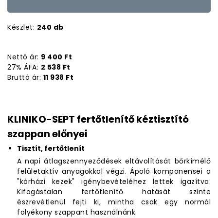
Készlet:
240 db
Nettó ár:
9 400 Ft
27% ÁFA:
2 538 Ft
Bruttó ár:
11 938 Ft
KLINIKO-SEPT fertőtlenítő kéztisztító
szappan előnyei
Tisztít, fertőtlenít
A napi átlagszennyeződések eltávolítását bőrkímélő
felületaktív anyagokkal végzi. Ápoló komponensei a
"kórházi kezek" igénybevételéhez lettek igazítva.
Kifogástalan fertőtlenítő hatását szinte
észrevétlenül fejti ki, mintha csak egy normál
folyékony szappant használnánk.