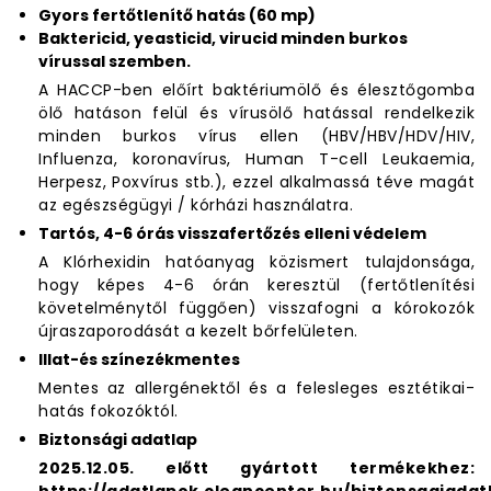
Gyors fertőtlenítő hatás (60 mp)
Baktericid, yeasticid, virucid minden burkos
vírussal szemben.
A HACCP-ben előírt baktériumölő és élesztőgomba
ölő hatáson felül és vírusölő hatással rendelkezik
minden burkos vírus ellen (HBV/HBV/HDV/HIV,
Influenza, koronavírus, Human T-cell Leukaemia,
Herpesz, Poxvírus stb.), ezzel alkalmassá téve magát
az egészségügyi / kórházi használatra.
Tartós, 4-6 órás visszafertőzés elleni védelem
A Klórhexidin hatóanyag közismert tulajdonsága,
hogy képes 4-6 órán keresztül (fertőtlenítési
követelménytől függően) visszafogni a kórokozók
újraszaporodását a kezelt bőrfelületen.
Illat-és színezékmentes
Mentes az allergénektől és a felesleges esztétikai-
hatás fokozóktól.
Biztonsági adatlap
2025.12.05. előtt gyártott termékekhez: