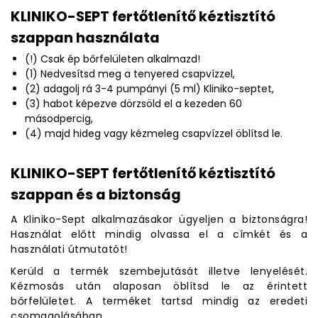
KLINIKO-SEPT fertőtlenítő kéztisztító
szappan használata
(!) Csak ép bőrfelületen alkalmazd!
(1) Nedvesítsd meg a tenyered csapvízzel,
(2) adagolj rá 3-4 pumpányi (5 ml) Kliniko-septet,
(3) habot képezve dörzsöld el a kezeden 60
másodpercig,
(4) majd hideg vagy kézmeleg csapvízzel öblítsd le.
KLINIKO-SEPT fertőtlenítő kéztisztító
szappan és a biztonság
A Kliniko-Sept alkalmazásakor ügyeljen a biztonságra!
Használat előtt mindig olvassa el a címkét és a
használati útmutatót!
Kerüld a termék szembejutását illetve lenyelését.
Kézmosás után alaposan öblítsd le az érintett
bőrfelületet. A terméket tartsd mindig az eredeti
csomagolásában.