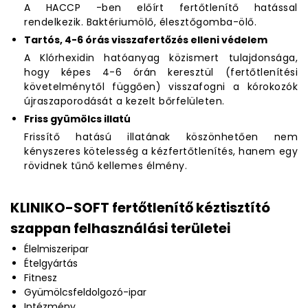
A HACCP -ben előírt fertőtlenítő hatással
rendelkezik. Baktériumölő, élesztőgomba-ölő.
Tartós, 4-6 órás visszafertőzés elleni védelem
A Klórhexidin hatóanyag közismert tulajdonsága,
hogy képes 4-6 órán keresztül (fertőtlenítési
követelménytől függően) visszafogni a kórokozók
újraszaporodását a kezelt bőrfelületen.
Friss gyümölcs illatú
Frissítő hatású illatának köszönhetően nem
kényszeres kötelesség a kézfertőtlenítés, hanem egy
rövidnek tűnő kellemes élmény.
KLINIKO-SOFT fertőtlenítő kéztisztító
szappan felhasználási területei
Élelmiszeripar
Ételgyártás
Fitnesz
Gyümölcsfeldolgozó-ipar
Intézmény