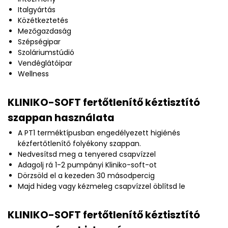
Italgyártás
Közétkeztetés
Mezőgazdaság
Szépségipar
Szoláriumstúdió
Vendéglátóipar
Wellness
KLINIKO-SOFT fertőtlenítő kéztisztító
szappan használata
A PT1 terméktípusban engedélyezett higiénés
kézfertőtlenítő folyékony szappan.
Nedvesítsd meg a tenyered csapvízzel
Adagolj rá 1-2 pumpányi Kliniko-soft-ot
Dörzsöld el a kezeden 30 másodpercig
Majd hideg vagy kézmeleg csapvízzel öblítsd le
KLINIKO-SOFT fertőtlenítő kéztisztító