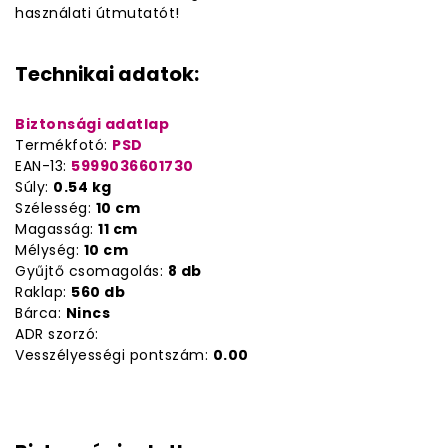
használati útmutatót!
Technikai adatok:
Biztonsági adatlap
Termékfotó:
PSD
EAN-13:
5999036601730
Súly:
0.54 kg
Szélesség:
10 cm
Magasság:
11 cm
Mélység:
10 cm
Gyűjtő csomagolás:
8 db
Raklap:
560 db
Bárca:
Nincs
ADR szorzó:
Vesszélyességi pontszám:
0.00