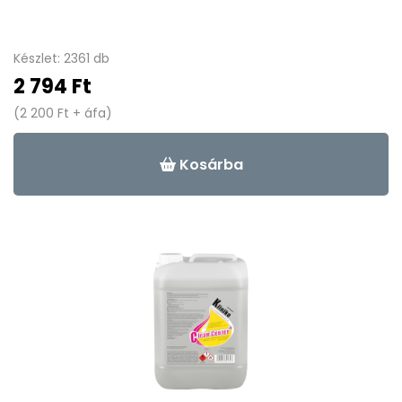
Készlet: 2361 db
2 794 Ft
(2 200 Ft + áfa)
Kosárba